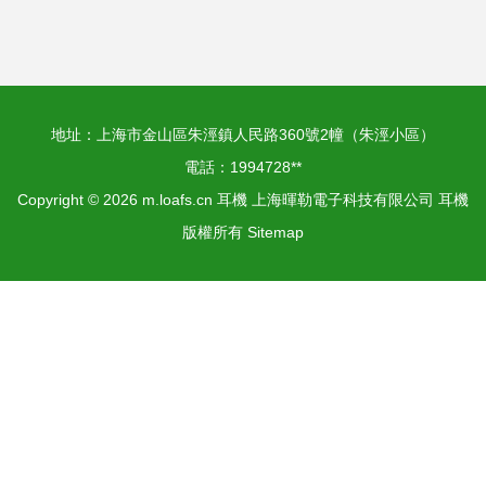
材解析
地址：上海市金山區朱涇鎮人民路360號2幢（朱涇小區）
電話：1994728**
Copyright © 2026
m.loafs.cn
耳機
上海暉勒電子科技有限公司
耳機
版權所有
Sitemap