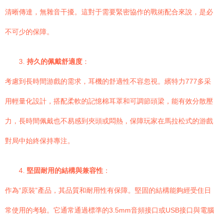
清晰傳達，無雜音干擾。這對于需要緊密協作的戰術配合來說，是必
不可少的保障。
3.
持久的佩戴舒適度
：
考慮到長時間游戲的需求，耳機的舒適性不容忽視。繽特力777多采
用輕量化設計，搭配柔軟的記憶棉耳罩和可調節頭梁，能有效分散壓
力，長時間佩戴也不易感到夾頭或悶熱，保障玩家在馬拉松式的游戲
對局中始終保持專注。
4.
堅固耐用的結構與兼容性
：
作為“原裝”產品，其品質和耐用性有保障。堅固的結構能夠經受住日
常使用的考驗。它通常通過標準的3.5mm音頻接口或USB接口與電腦