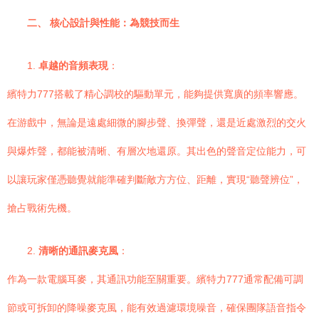
二、 核心設計與性能：為競技而生
1.
卓越的音頻表現
：
繽特力777搭載了精心調校的驅動單元，能夠提供寬廣的頻率響應。
在游戲中，無論是遠處細微的腳步聲、換彈聲，還是近處激烈的交火
與爆炸聲，都能被清晰、有層次地還原。其出色的聲音定位能力，可
以讓玩家僅憑聽覺就能準確判斷敵方方位、距離，實現“聽聲辨位”，
搶占戰術先機。
2.
清晰的通訊麥克風
：
作為一款電腦耳麥，其通訊功能至關重要。繽特力777通常配備可調
節或可拆卸的降噪麥克風，能有效過濾環境噪音，確保團隊語音指令