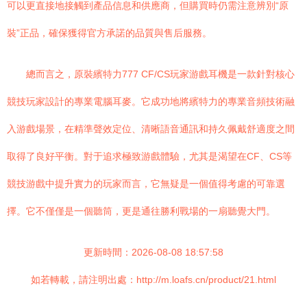
可以更直接地接觸到產品信息和供應商，但購買時仍需注意辨別“原
裝”正品，確保獲得官方承諾的品質與售后服務。
總而言之，原裝繽特力777 CF/CS玩家游戲耳機是一款針對核心
競技玩家設計的專業電腦耳麥。它成功地將繽特力的專業音頻技術融
入游戲場景，在精準聲效定位、清晰語音通訊和持久佩戴舒適度之間
取得了良好平衡。對于追求極致游戲體驗，尤其是渴望在CF、CS等
競技游戲中提升實力的玩家而言，它無疑是一個值得考慮的可靠選
擇。它不僅僅是一個聽筒，更是通往勝利戰場的一扇聽覺大門。
更新時間：2026-08-08 18:57:58
如若轉載，請注明出處：http://m.loafs.cn/product/21.html