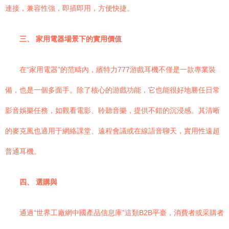
連接，兼容性強，即插即用，方便快捷。
三、 家用電器場景下的實用價值
在“家用電器”的范疇內，繽特力777游戲耳機不僅是一款專業裝
備，也是一個多面手。除了核心的游戲功能，它也能很好地勝任日常
影音娛樂任務，如觀看電影、聆聽音樂，提供不錯的沉浸感。其清晰
的麥克風也適用于網絡課堂、遠程會議或在線語音聊天，實用性遠超
普通耳機。
四、 選購與
通過“世界工廠網中國產品信息庫”這類B2B平臺，消費者或采購者