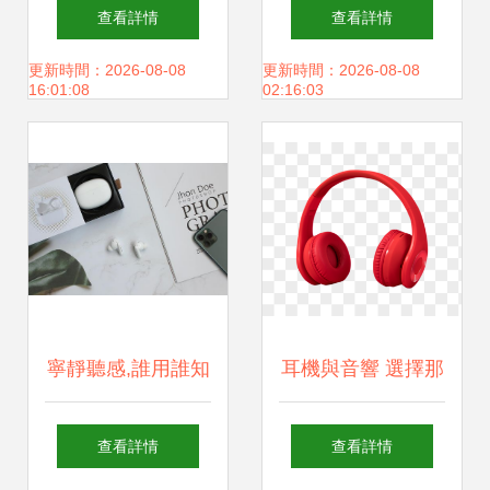
TAH5205耳機限時
K280超值耳機的精
查看詳情
查看詳情
優惠，此刻下手正
密制造之旅
更新時間：2026-08-08
更新時間：2026-08-08
16:01:08
02:16:03
當時
寧靜聽感,誰用誰知
耳機與音響 選擇那
道—漫步者FitPods
對耳朵的親密伙伴
查看詳情
查看詳情