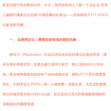
更是玩家可靠的戰術伙伴。今天，我們就來深入了解一下這款在“世界
工廠網中國產品信息庫”中備受矚目的產品——原裝繽特力777 CF/CS
玩家游戲耳機。
一、 品牌與定位：專業音頻領域的競技先鋒
繽特力（Plantronics）作為全球知名的音頻通信設備領導者，擁
有深厚的專業背景，其產品廣泛應用于航空、辦公及呼叫中心等領
域。將這種專業級音頻技術下放到游戲領域，繽特力777系列便應運
而生。它精準定位于FPS（第一人稱射擊）游戲玩家，尤其是對聽聲
辨位有極高要求的CF與CS玩家，旨在提供沉浸式的戰場聽覺體驗和
清晰穩定的團隊溝通。