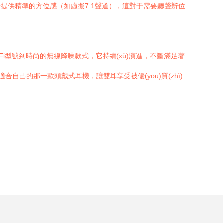
提供精準的方位感（如虛擬7.1聲道），這對于需要聽聲辨位
-Fi型號到時尚的無線降噪款式，它持續(xù)演進，不斷滿足著
合自己的那一款頭戴式耳機，讓雙耳享受被優(yōu)質(zhì)