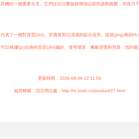
耳機的一個重要分支。它們往往注重低頻增強以烘托游戲氛圍，并致力于
一種對音質(zhì)、舒適度和沉浸感的綜合追求。從經(jīng)典的Hi
以根據(jù)自身的音質(zhì)偏好、使用場景、佩戴習慣和預算，找到最適
更新時間：2026-08-06 12:11:50
如若轉載，請注明出處：http://m.loafs.cn/product/27.html