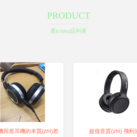
PRODUCT
產(chǎn)品列表
機與差耳機的本質(zhì)差
超值音質(zhì) 飛利