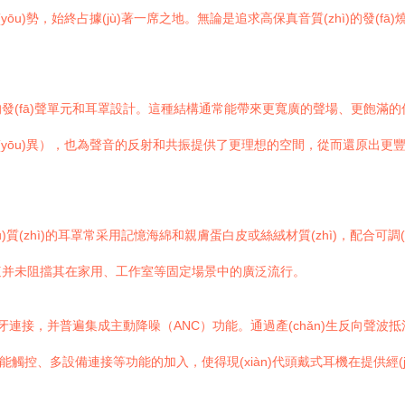
yōu)勢，始終占據(jù)著一席之地。無論是追求高保真音質(zhì)的發
發(fā)聲單元和耳罩設計。這種結構通常能帶來更寬廣的聲場、更飽滿
)優(yōu)異），也為聲音的反射和共振提供了更理想的空間，從而還原出更豐富
。
zhì)的耳罩常采用記憶海綿和親膚蛋白皮或絲絨材質(zhì)，配合可調(dià
這并未阻擋其在家用、工作室等固定場景中的廣泛流行。
牙連接，并普遍集成主動降噪（ANC）功能。通過產(chǎn)生反向聲波抵
觸控、多設備連接等功能的加入，使得現(xiàn)代頭戴式耳機在提供經(jī