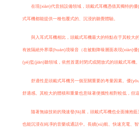
在現(xiàn)代音頻設備領域，頭戴式耳機憑借其獨特的優(
式耳機都能提供一種包覆式的、沉浸的聽覺體驗。
與入耳式耳機相比，頭戴式耳機最大的特點在于其較大的
有效隔絕外界環(huán)境噪音（在被動降噪層面表現(xiàn
(yè)監(jiān)聽領域，依然首選封閉式或開放式的頭戴式耳機
舒適性是頭戴式耳機另一個至關重要的考量因素。優(yōu)質(
舒適感。其較大的體積和重量也意味著便攜性相對較低，但
隨著無線技術的飛速發(fā)展，頭戴式耳機也全面擁抱藍
也能沉浸在純凈的音樂或通話中。長續(xù)航、快速充電、智能