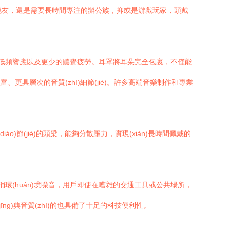
(fā)燒友，還是需要長時間專注的辦公族，抑或是游戲玩家，頭戴
的低頻響應以及更少的聽覺疲勞。耳罩將耳朵完全包裹，不僅能
、更具層次的音質(zhì)細節(jié)。許多高端音樂制作和專業
o)節(jié)的頭梁，能夠分散壓力，實現(xiàn)長時間佩戴的
消環(huán)境噪音，用戶即使在嘈雜的交通工具或公共場所，
ng)典音質(zhì)的也具備了十足的科技便利性。