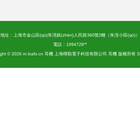
地址：上海市金山區(qū)朱涇鎮(zhèn)人民路360號2幢（朱涇小區(qū)）
電話：1994728**
ight © 2026
m.loafs.cn
耳機
上海暉勒電子科技有限公司
耳機
版權所有
S