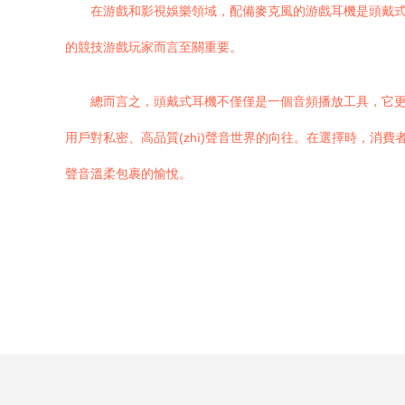
在游戲和影視娛樂領域，配備麥克風的游戲耳機是頭戴式
的競技游戲玩家而言至關重要。
總而言之，頭戴式耳機不僅僅是一個音頻播放工具，它更代表了
用戶對私密、高品質(zhì)聲音世界的向往。在選擇時，消費者可
聲音溫柔包裹的愉悅。