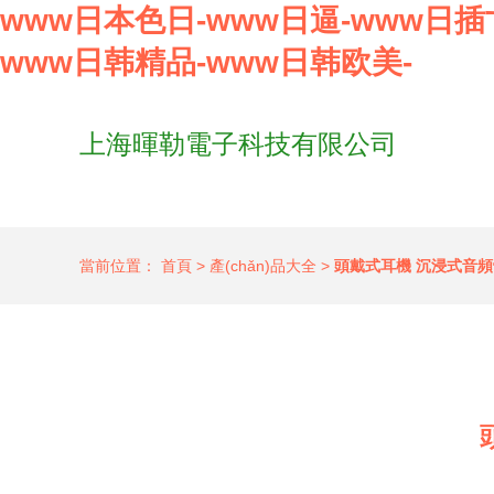
www日本色日-www日逼-www日插艹
www日韩精品-www日韩欧美-
上海暉勒電子科技有限公司
當前位置：
首頁
>
產(chǎn)品大全
>
頭戴式耳機 沉浸式音頻體