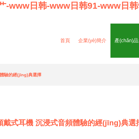
-www日韩-www日韩91-www日韩9
首頁
企業(yè)簡介
產(chǎn)
驗的經(jīng)典選擇
頭戴式耳機 沉浸式音頻體驗的經(jīng)典選