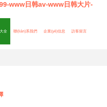
9-www日韩av-www日韩大片-
品大全
聯(lián)系我們
企業(yè)信息
訪客留言
擇