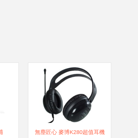
浦
無塵匠心 麥博K280超值耳機